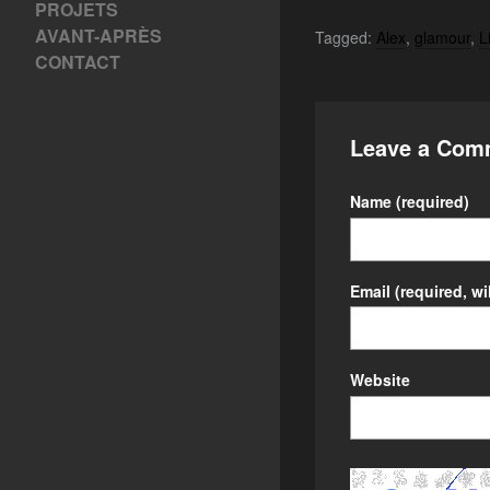
PROJETS
AVANT-APRÈS
Tagged:
Alex
,
glamour
,
L
CONTACT
Leave a Com
Name
(required)
Email
(required, wi
Website