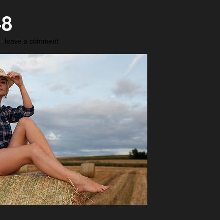
48
·
leave a comment